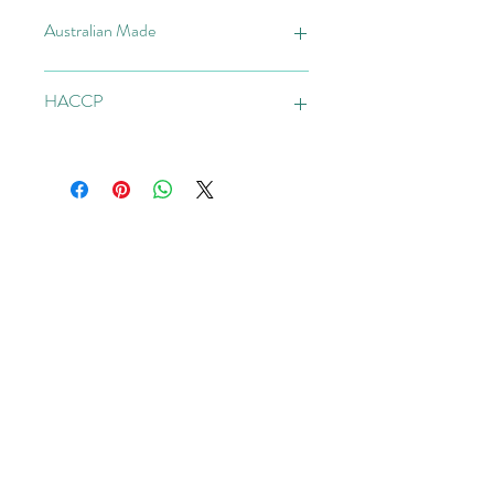
Australian Made
Made in Australia
HACCP
from at least
95% Australian ingredients
HACCP Food Safety Certified
首页
关于我们
产品
店铺
联系
常问问题
点心
水饺