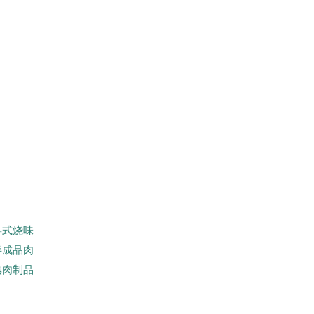
粤式烧味
半成品肉
熟肉制品