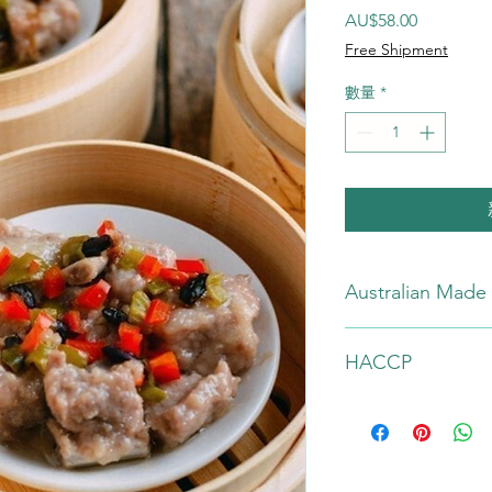
價格
AU$58.00
Free Shipment
數量
*
Australian Made
Made in Australia
HACCP
from at least
95% Australian ingre
HACCP Food Safety C